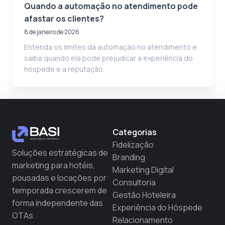
Quando a automação no atendimento pode
afastar os clientes?
8 de janeiro de 2026
Entenda os limites da automação no atendimento e
saiba quando ela pode prejudicar a experiência do
hóspede e a reputação.
Categorias
Fidelização
Soluções estratégicas de
Branding
marketing para hotéis,
Marketing Digital
pousadas e locações por
Consultoria
temporada crescerem de
Gestão Hoteleira
forma independente das
Experiência do Hóspede
OTAs.
Relacionamento