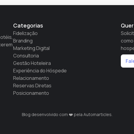
Categorias
Quer
Fidelização
Solic
otéis,
Branding
como 
scerem
Marketing Digital
hosp
Consultoria
Fal
Gestão Hoteleira
Experiência do Hóspede
Relacionamento
Reservas Diretas
Posicionamento
Blog desenvolvido com ❤️ pela
Automarticles
.