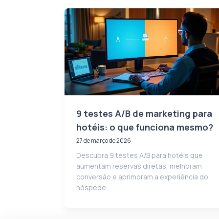
9 testes A/B de marketing para
hotéis: o que funciona mesmo?
27 de março de 2026
Descubra 9 testes A/B para hotéis que
aumentam reservas diretas, melhoram
conversão e aprimoram a experiência do
hóspede.