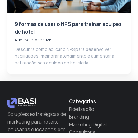
9 formas de usar o NPS para treinar equipes
de hotel
4 de fevereiro de 2026
Descubra como aplicar o NPS para desenvolver
habilidades, melhorar atendimento e aumentar a
satisfação nas equipes de hotelaria.
Categorias
Fidelização
Soluções estratégicas de
Branding
marketing para hotéis,
Marketing Digital
pousadas e locações por
Consultoria
temporada crescerem de